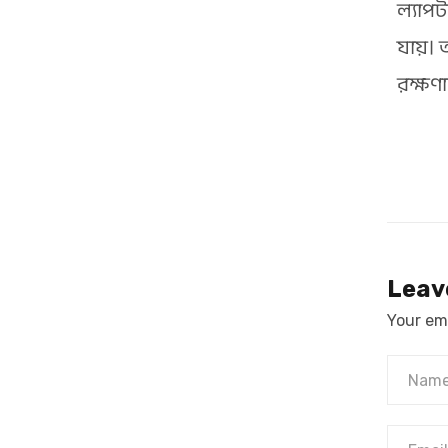
ল্যাপট
যায়। 
রক্ষণ
Leav
Your ema