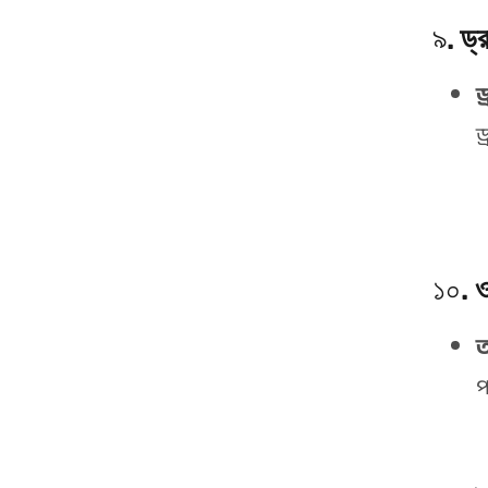
৯.
ড্
ড
ড
১০.
ও
ত
প