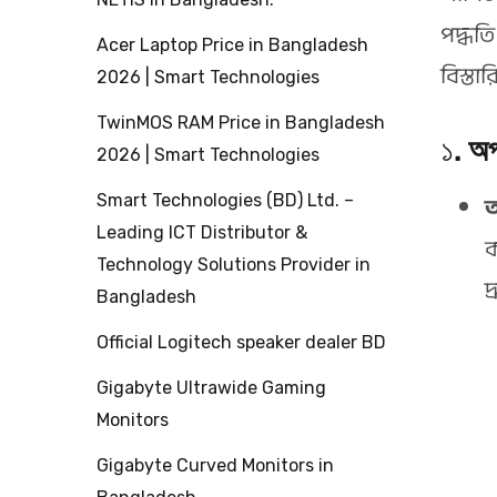
পদ্ধত
Acer Laptop Price in Bangladesh
বিস্তা
2026 | Smart Technologies
TwinMOS RAM Price in Bangladesh
১.
অপ
2026 | Smart Technologies
অ
Smart Technologies (BD) Ltd. –
Leading ICT Distributor &
ক
Technology Solutions Provider in
দ
Bangladesh
Official Logitech speaker dealer BD
Gigabyte Ultrawide Gaming
Monitors
Gigabyte Curved Monitors in