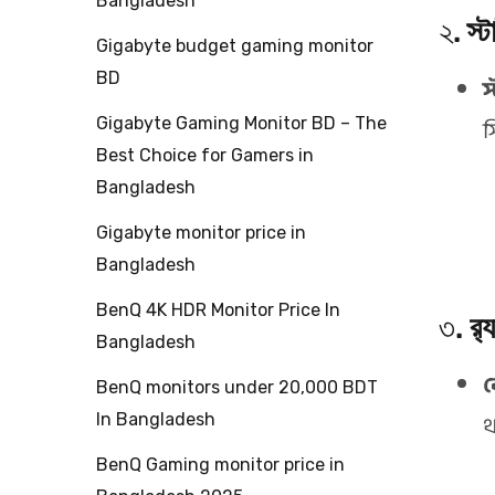
Bangladesh
২.
স্
Gigabyte budget gaming monitor
BD
স
স
Gigabyte Gaming Monitor BD – The
Best Choice for Gamers in
Bangladesh
Gigabyte monitor price in
Bangladesh
BenQ 4K HDR Monitor Price In
৩.
র‌
Bangladesh
ব
BenQ monitors under 20,000 BDT
থ
In Bangladesh
BenQ Gaming monitor price in