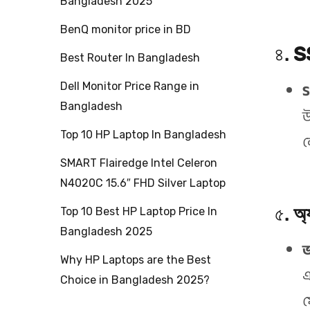
Bangladesh 2025
BenQ monitor price in BD
৪.
SS
Best Router In Bangladesh
S
Dell Monitor Price Range in
Bangladesh
উ
Top 10 HP Laptop In Bangladesh
ল
SMART Flairedge Intel Celeron
N4020C 15.6″ FHD Silver Laptop
৫.
অ্
Top 10 Best HP Laptop Price In
Bangladesh 2025
ভ
Why HP Laptops are the Best
এ
Choice in Bangladesh 2025?
ফ